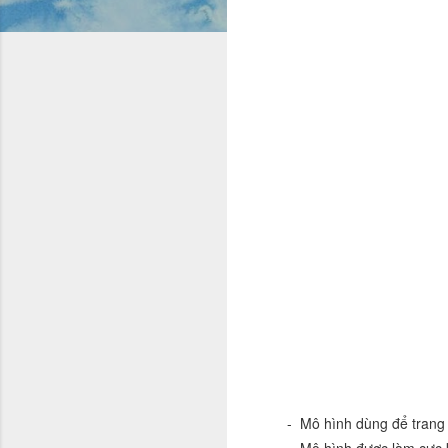
     -  Mô hình dùng để trang trí nhà cửa, tiểu cảnh, bàn làm việc, hoặc trang trí trên xe ô tô,.... đều rất đẹp.

     -  Mô hình được làm cực kỳ chi tiết, sắc nét, màu sơn đẹp, thể hiện được hết cái thần của nhân vật trong phim, truyện.
