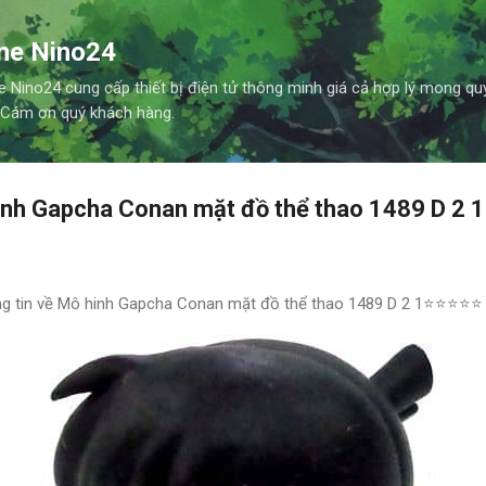
Chuyển đến nội dung chính
ne Nino24
no24 cung cấp thiết bị điện tử thông minh giá cả hợp lý mong q
 Cám ơn quý khách hàng.
inh Gapcha Conan mặt đồ thể thao 1489 D 2 1
g tin về Mô hinh Gapcha Conan mặt đồ thể thao 1489 D 2 1⭐⭐⭐⭐⭐