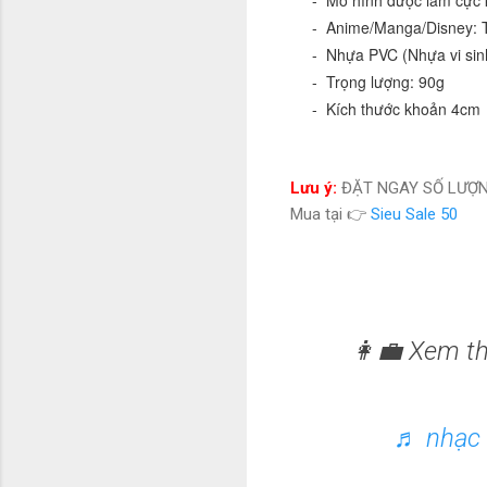
     -  Anime/Manga/Disney: Thám Tử Lừng Danh Conan

     -  Nhựa PVC (Nhựa vi sinh an toàn)

     -  Trọng lượng: 90g

     -  Kích thước khoản 4cm
Lưu ý:
ĐẶT NGAY SỐ LƯỢN
Mua tại 👉
Sieu Sale 50
👩‍💼 Xem t
♬ nhạc n