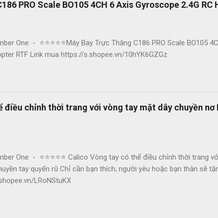
186 PRO Scale BO105 4CH 6 Axis Gyroscope 2.4G RC 
mber One - ⭐⭐⭐⭐⭐Máy Bay Trực Thăng C186 PRO Scale BO105 4CH
opter RTF Link mua https://s.shopee.vn/10hYK6GZGz
ể điều chỉnh thời trang với vòng tay mặt dây chuyền nơ
ber One - ⭐⭐⭐⭐⭐ Calico Vòng tay có thể điều chỉnh thời trang vớ
uyền tay quyến rũ Chỉ cần bạn thích, người yêu hoặc bạn thân sẽ tặ
s.shopee.vn/LRoNStuKX